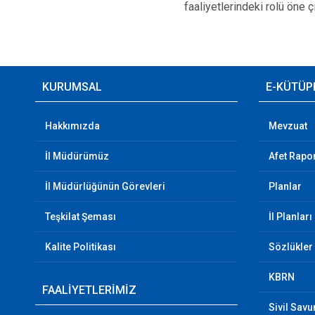
faaliyetlerindeki rolü öne çı
KURUMSAL
E-KÜTÜP
Hakkımızda
Mevzuat
İl Müdürümüz
Afet Rapor
İl Müdürlüğünün Görevleri
Planlar
Teşkilat Şeması
İl Planları
Kalite Politikası
Sözlükler
KBRN
FAALİYETLERİMİZ
Sivil Sav