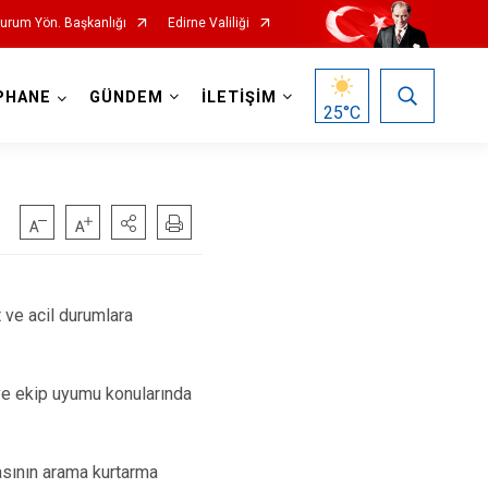
Durum Yön. Başkanlığı
Edirne Valiliği
PHANE
GÜNDEM
İLETİŞİM
25
°C
 ve acil durumlara
 ve ekip uyumu konularında
masının arama kurtarma