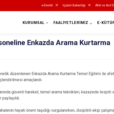
e-Devlet
İçişleri Bakanlığı
Afet ve Acil 
KURUMSAL
FAALİYETLERİMİZ
E-KÜTÜ
AFAD İl Müdürlükleri
soneline Enkazda Arama Kurtarma
nelik düzenlenen Enkazda Arama Kurtarma Temel Eğitimi ile afet
çlendirilmesi amaçlandı.
anında güvenli hareket, temel arama teknikleri, kazazede tespiti
r paylaşıldı.
halenin hayati önem taşıdığı vurgulanırken, disiplinli ekip çalış